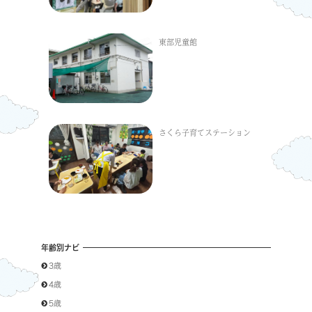
東部児童館
さくら子育てステーション
年齢別ナビ
3歳
4歳
5歳