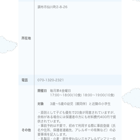
調布市仙川町2-8-26
所在地
電話
070-1320-2321
開催日
毎月第4金曜日
17:00〜18:00(10食) 18:00～19:00(10食)
対象
3歳〜5歳の幼児（親同伴）と近隣の小学生
・原則として子ども優先で20食が用意されていますが、
余裕がある場合には保護者の方にも材料費代400円で提
供されています。
・事前予約は不要で、初めて利用する際に事前登録（氏
その他
名や住所、保護者連絡先、アレルギーの有無など）の必
要事項を記入します。
・乳製品・小麦・卵を使わない三大アレルゲンフリーの