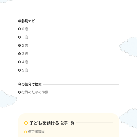
年齢別ナビ
０歳
１歳
２歳
３歳
４歳
５歳
今の気分で検索
復職のための準備
子どもを預ける
記事一覧
認可保育園